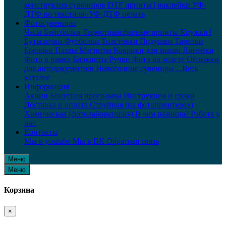
конструктор сувениров
DTF принты | наклейки
УФ-
ДТФ по текстилю
УФ-ДТФ печать
Фотосувениры
Часы
Бейсболки
Термотрансферные принты
Кружки |
Бутылочки
Футболки
Толстовки
Подушки
Тарелки
Брелоки
Пазлы
Магниты
Коврики для мыши
Линейки
Фото в рамке
Блокноты
Ручки
Фото на холсте
Обложки
для автодокументов
Новогодние сувениры
...Весь
каталог
Информация
Акции
Бонусная программа
Инструкция и сроки
Доставка и оплата
Струйная (на фотопринтерах)
Химическая (фотолаборатория)
В чем разница?
Работа у
нас
Контакты
Мы в youtube
Мы в ВК
Обратная связь
Меню
Меню
Корзина
×