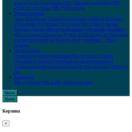
конструктор сувениров
DTF принты | наклейки
УФ-
ДТФ по текстилю
УФ-ДТФ печать
Фотосувениры
Часы
Бейсболки
Термотрансферные принты
Кружки |
Бутылочки
Футболки
Толстовки
Подушки
Тарелки
Брелоки
Пазлы
Магниты
Коврики для мыши
Линейки
Фото в рамке
Блокноты
Ручки
Фото на холсте
Обложки
для автодокументов
Новогодние сувениры
...Весь
каталог
Информация
Акции
Бонусная программа
Инструкция и сроки
Доставка и оплата
Струйная (на фотопринтерах)
Химическая (фотолаборатория)
В чем разница?
Работа у
нас
Контакты
Мы в youtube
Мы в ВК
Обратная связь
Меню
Меню
Корзина
×