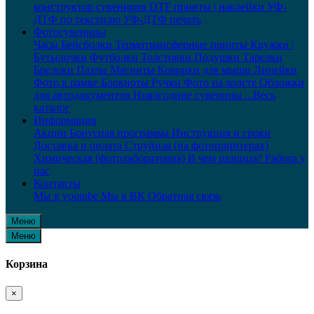
конструктор сувениров
DTF принты | наклейки
УФ-
ДТФ по текстилю
УФ-ДТФ печать
Фотосувениры
Часы
Бейсболки
Термотрансферные принты
Кружки |
Бутылочки
Футболки
Толстовки
Подушки
Тарелки
Брелоки
Пазлы
Магниты
Коврики для мыши
Линейки
Фото в рамке
Блокноты
Ручки
Фото на холсте
Обложки
для автодокументов
Новогодние сувениры
...Весь
каталог
Информация
Акции
Бонусная программа
Инструкция и сроки
Доставка и оплата
Струйная (на фотопринтерах)
Химическая (фотолаборатория)
В чем разница?
Работа у
нас
Контакты
Мы в youtube
Мы в ВК
Обратная связь
Меню
Меню
Корзина
×