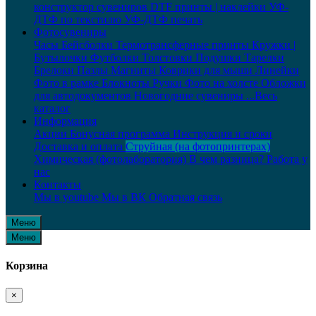
конструктор сувениров
DTF принты | наклейки
УФ-
ДТФ по текстилю
УФ-ДТФ печать
Фотосувениры
Часы
Бейсболки
Термотрансферные принты
Кружки |
Бутылочки
Футболки
Толстовки
Подушки
Тарелки
Брелоки
Пазлы
Магниты
Коврики для мыши
Линейки
Фото в рамке
Блокноты
Ручки
Фото на холсте
Обложки
для автодокументов
Новогодние сувениры
...Весь
каталог
Информация
Акции
Бонусная программа
Инструкция и сроки
Доставка и оплата
Струйная (на фотопринтерах)
Химическая (фотолаборатория)
В чем разница?
Работа у
нас
Контакты
Мы в youtube
Мы в ВК
Обратная связь
Меню
Меню
Корзина
×