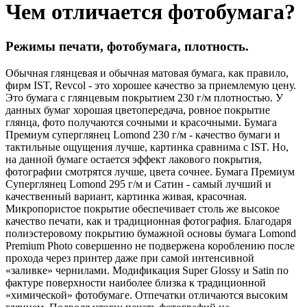
Чем отличается фотобумага?
Режимы печати, фотобумага, плотность.
Обычная глянцевая и обычная матовая бумага, как правило,
фирм IST, Revcol - это хорошее качество за приемлемую цену.
Это бумага с глянцевым покрытием 230 г/м плотностью. У
данных бумаг хорошая цветопередача, ровное покрытие
глянца, фото получаются сочными и красочными. Бумага
Премиум суперглянец Lomond 230 г/м - качество бумаги и
тактильные ощущения лучше, картинка сравнима с IST. Но,
на данной бумаге остается эффект лакового покрытия,
фотографии смотрятся лучше, цвета сочнее. Бумага Премиум
Суперглянец Lomond 295 г/м и Сатин - самый лучший и
качественный вариант, картинка живая, красочная.
Микропористое покрытие обеспечивает столь же высокое
качество печати, как и традиционная фотография. Благодаря
полиэстеровому покрытию бумажной основы бумага Lomond
Premium Photo совершенно не подвержена короблению после
прохода через принтер даже при самой интенсивной
«заливке» чернилами. Модификация Super Glossy и Satin по
фактуре поверхности наиболее близка к традиционной
«химической» фотобумаге. Отпечатки отличаются высоким